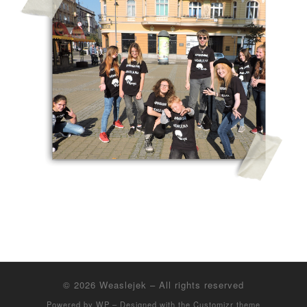
© 2026
Weaslejek
– All rights reserved
Powered by
WP
– Designed with the
Customizr theme