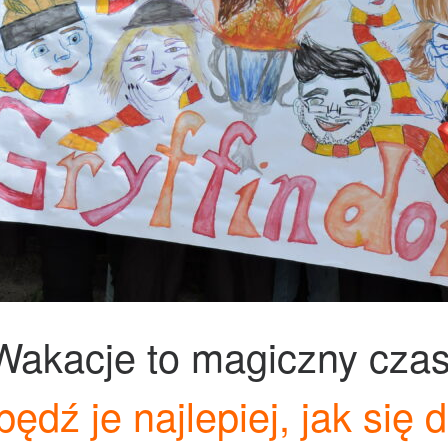
Wakacje to magiczny czas
pędź je najlepiej, jak się d