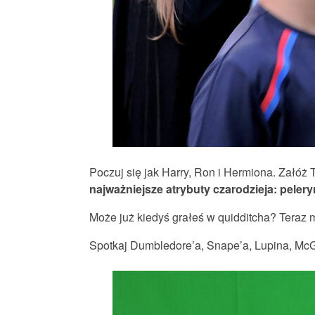
Poczuj się jak Harry, Ron i Hermiona. Załóż 
najważniejsze atrybuty czarodzieja: peler
Może już kiedyś grałeś w quidditcha? Teraz 
Spotkaj Dumbledore’a, Snape’a, Lupina, McG