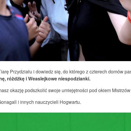
Tiarę Przydziału i dowiedz się, do którego z czterech domów pa
ynę, różdżkę i Weaslejkowe niespodzianki.
masz okazję podszkolić swoje umiejętności pod okiem Mistrzów 
onagall i innych nauczycieli Hogwartu.