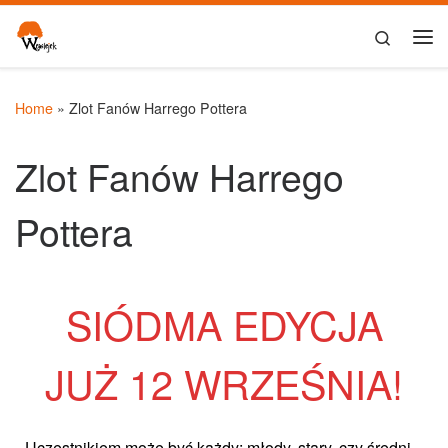
Skip to content
Search
Me
Home
»
Zlot Fanów Harrego Pottera
Zlot Fanów Harrego
Pottera
SIÓDMA EDYCJA
JUŻ 12 WRZEŚNIA!
Uczestnikiem może być każdy: młody, stary, czy średni,